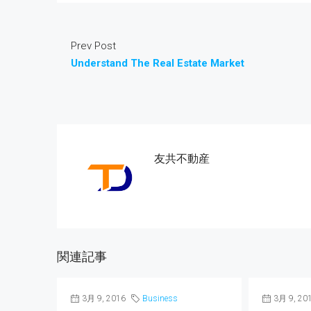
Prev Post
Understand The Real Estate Market
友共不動産
関連記事
3月 9, 2016
Business
3月 9, 20