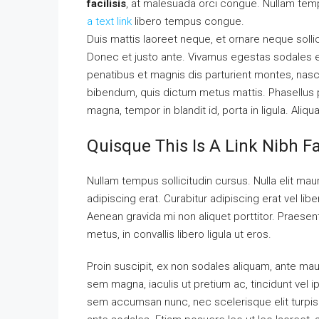
facilisis
, at malesuada orci congue. Nullam tempu
a text link
libero tempus congue.
Duis mattis laoreet neque, et ornare neque solli
Donec et justo ante. Vivamus egestas sodales 
penatibus et magnis dis parturient montes, nascet
bibendum, quis dictum metus mattis. Phasellus p
magna, tempor in blandit id, porta in ligula. Aliq
Quisque This Is A Link Nibh F
Nullam tempus sollicitudin cursus. Nulla elit maur
adipiscing erat. Curabitur adipiscing erat vel 
Aenean gravida mi non aliquet porttitor. Praese
metus, in convallis libero ligula ut eros.
Proin suscipit, ex non sodales aliquam, ante maur
sem magna, iaculis ut pretium ac, tincidunt vel
sem accumsan nunc, nec scelerisque elit turpis e