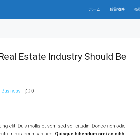
ホーム
賃貸物件
売
Real Estate Industry Should Be
Business
0
ng elit. Duis mollis et sem sed sollicitudin. Donec non odio
is rutrum mi accumsan nec.
Quisque bibendum orci ac nibh