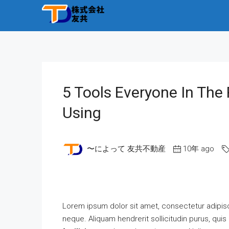
5 Tools Everyone In The 
Using
〜によって 友共不動産
10年 ago
Lorem ipsum dolor sit amet, consectetur adipisci
neque. Aliquam hendrerit sollicitudin purus, qu