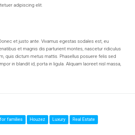
tuer adipiscing elit.
 Donec et justo ante. Vivamus egestas sodales est, eu
atibus et magnis dis parturient montes, nascetur ridiculus
dum, quis dictum metus mattis. Phasellus posuere felis sed
or in blandit id, porta in ligula. Aliquam laoreet nisl massa,
or families
Houzez
Luxury
Real Estate