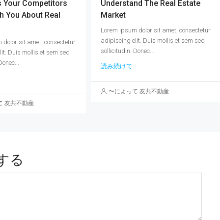
s Your Competitors
Understand The Real Estate
h You About Real
Market
Lorem ipsum dolor sit amet, consectetur
adipiscing elit. Duis mollis et sem sed
dolor sit amet, consectetur
sollicitudin. Donec...
lit. Duis mollis et sem sed
Donec...
読み続けて
〜によって 友共不動産
て 友共不動産
する