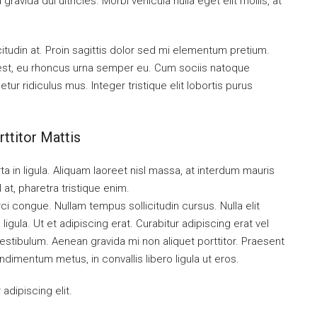
ravida dui ultricies. Morbi vehicula nulla eget elit mollis, at
citudin at. Proin sagittis dolor sed mi elementum pretium.
est, eu rhoncus urna semper eu. Cum sociis natoque
ur ridiculus mus. Integer tristique elit lobortis purus
ttitor Mattis
a in ligula. Aliquam laoreet nisl massa, at interdum mauris
sl at, pharetra tristique enim.
orci congue. Nullam tempus sollicitudin cursus. Nulla elit
ligula. Ut et adipiscing erat. Curabitur adipiscing erat vel
tibulum. Aenean gravida mi non aliquet porttitor. Praesent
ndimentum metus, in convallis libero ligula ut eros.
dipiscing elit.