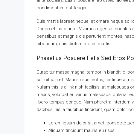
ante sodales. Etiam posuere leo ut leo laoreet, a g
condimentum est feugiat.
Duis mattis laoreet neque, et ornare neque solli
Donec et justo ante. Vivamus egestas sodales 
penatibus et magnis dis parturient montes, nascet
bibendum, quis dictum metus mattis.
Phasellus Posuere Felis Sed Eros Por
Curabitur massa magna, tempor in blandit id, port
sollicitudin et. Mauris risus lectus, tristique at ni
Nullam this is a link nibh facilisis, at malesuada 
mauris, volutpat eu varius malesuada, pulvinar eu 
libero tempus congue. Nam pharetra interdum ves
dapibus, nisi a faucibus tincidunt, quam dolor co
Lorem ipsum dolor sit amet, consectetuer a
Aliquam tincidunt mauris eu risus.