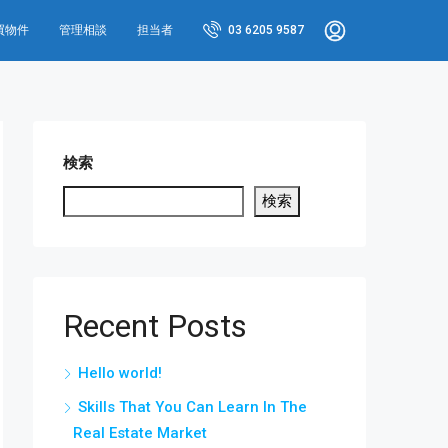
買物件
管理相談
担当者
03 6205 9587
検索
検索
Recent Posts
Hello world!
Skills That You Can Learn In The
Real Estate Market