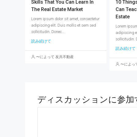
Skills That You Can Learn In
10 Thing
The Real Estate Market
Can Teac
Estate
Lorem ipsum dolor sit amet, consectetur
adipiscing elit. Duis mollis et sem sed
Lorem ipsum 
sollicitudin. Donec...
adipiscing e
sollicitudin. 
読み続けて
読み続けて
〜によって 友共不動産
〜によっ
ディスカッションに参加